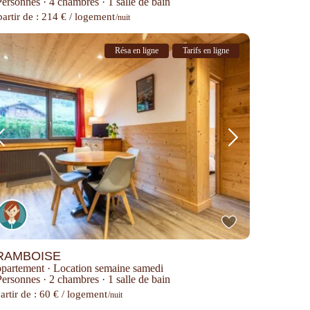
Personnes
·
4 chambres
·
1 salle de bain
partir de : 214 € / logement
/nuit
Résa en ligne
Tarifs en ligne
RAMBOISE
partement
·
Location semaine samedi
Personnes
·
2 chambres
·
1 salle de bain
artir de : 60 € / logement
/nuit