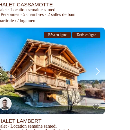
HALET CASSAMOTTE
alet
·
Location semaine samedi
 Personnes
·
5 chambres
·
2 salles de bain
artir de : / logement
Résa en ligne
Tarifs en ligne
HALET LAMBERT
alet
·
Location semaine samedi