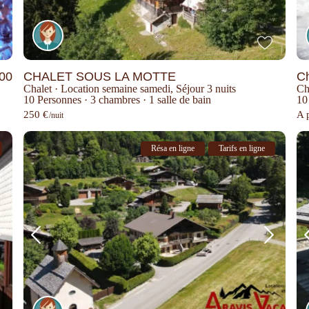
.00
CHALET SOUS LA MOTTE
Ch
Chalet
·
Location semaine samedi
,
Séjour 3 nuits
Ch
10 Personnes
·
3 chambres
·
1 salle de bain
10
250 €
A p
/nuit
Résa en ligne
Tarifs en ligne