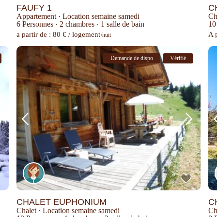
FAUFY 1
C
Appartement
·
Location semaine samedi
Ch
6 Personnes
·
2 chambres
·
1 salle de bain
10
a partir de : 80 € / logement
A p
/nuit
Demande de dispo
Vérifié
CHALET EUPHONIUM
C
Chalet
·
Location semaine samedi
Ch