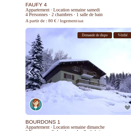
FAUFY 4
Appartement
·
Location semaine samedi
4 Personnes
·
2 chambres
·
1 salle de bain
A partir de : 80 € / logement
/nuit
Demande de dispo
Vérifié
BOURDONS 1
Appartement
·
Location semaine dimanche