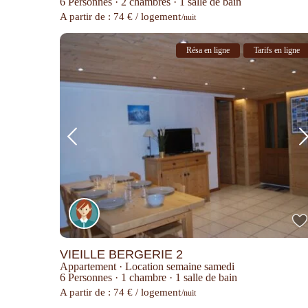
6 Personnes
·
2 chambres
·
1 salle de bain
A partir de : 74 € / logement
/nuit
Résa en ligne
Tarifs en ligne
VIEILLE BERGERIE 2
Appartement
·
Location semaine samedi
6 Personnes
·
1 chambre
·
1 salle de bain
A partir de : 74 € / logement
/nuit