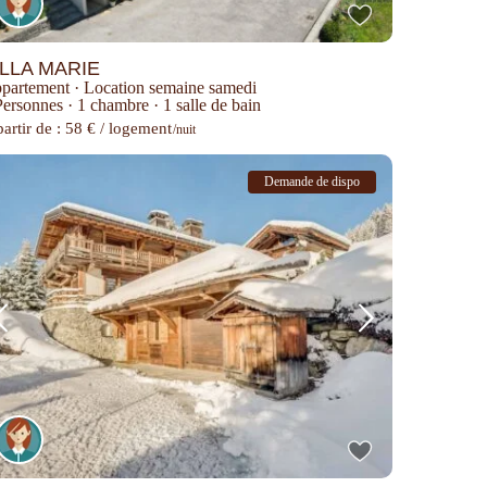
ILLA MARIE
partement
·
Location semaine samedi
Personnes
·
1 chambre
·
1 salle de bain
artir de : 58 € / logement
/nuit
Demande de dispo