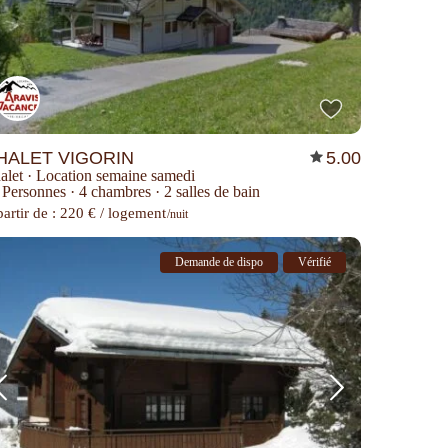
HALET VIGORIN
5.00
alet
·
Location semaine samedi
 Personnes
·
4 chambres
·
2 salles de bain
partir de : 220 € / logement
/nuit
Demande de dispo
Vérifié