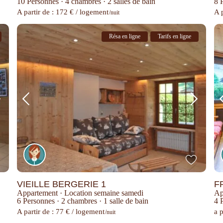
10 Personnes
·
4 chambres
·
2 salles de bain
8 
A partir de : 172 € / logement
A 
/nuit
Résa en ligne
Tarifs en ligne
VIEILLE BERGERIE 1
F
Appartement
·
Location semaine samedi
Ap
6 Personnes
·
2 chambres
·
1 salle de bain
4 
A partir de : 77 € / logement
a p
/nuit