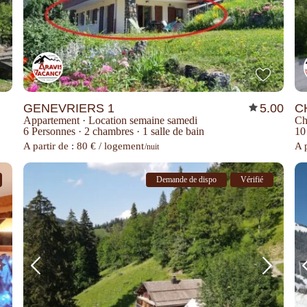
GENEVRIERS 1
5.00
C
Appartement
·
Location semaine samedi
Ch
6 Personnes
·
2 chambres
·
1 salle de bain
10
A partir de : 80 € / logement
A 
/nuit
Demande de dispo
Vérifié