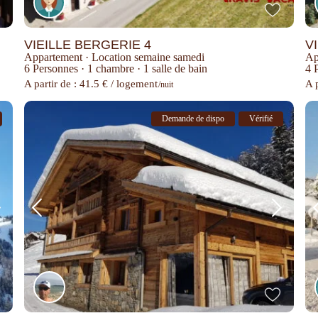
VIEILLE BERGERIE 4
V
Appartement
·
Location semaine samedi
Ap
6 Personnes
·
1 chambre
·
1 salle de bain
4 
A partir de : 41.5 € / logement
A p
/nuit
Demande de dispo
Vérifié