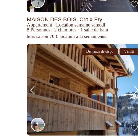
MAISON DES BOIS. Croix-Fry
Appartement
·
Location semaine samedi
8 Personnes
·
2 chambres
·
1 salle de bain
hors saison 70 € location a la semaine
/nuit
Demande de dispo
Vérifié