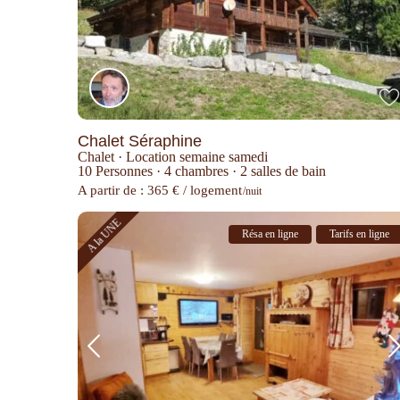
Chalet Séraphine
Chalet
·
Location semaine samedi
10 Personnes
·
4 chambres
·
2 salles de bain
A partir de : 365 € / logement
/nuit
A la UNE
Résa en ligne
Tarifs en ligne