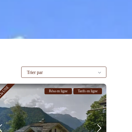
Trier par
 la UNE
Résa en ligne
Tarifs en ligne