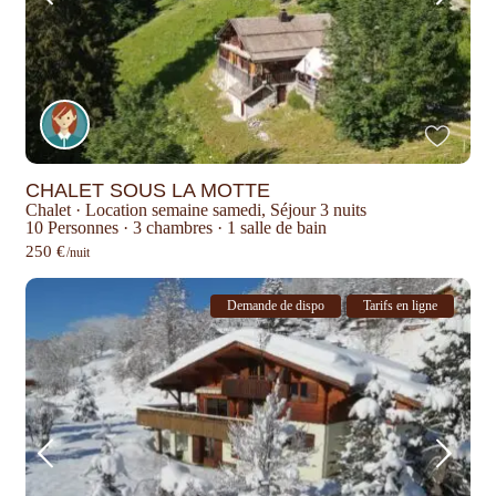
CHALET SOUS LA MOTTE
Chalet
·
Location semaine samedi
,
Séjour 3 nuits
10 Personnes
·
3 chambres
·
1 salle de bain
250 €
/nuit
Demande de dispo
Tarifs en ligne