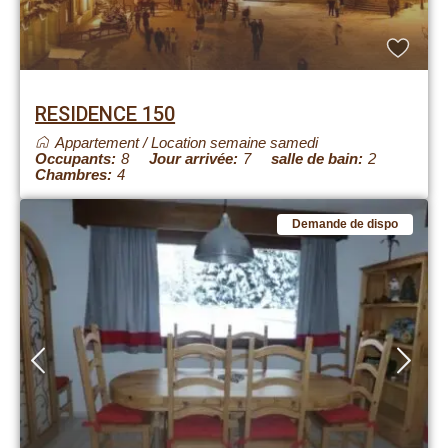
RESIDENCE 150
Appartement
/
Location semaine samedi
Occupants:
8
Jour arrivée:
7
salle de bain:
2
Chambres:
4
Demande de dispo