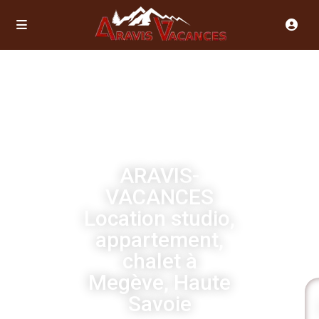
ARAVIS-
VACANCES
Location studio,
appartement,
chalet à
Megève, Haute
Savoie