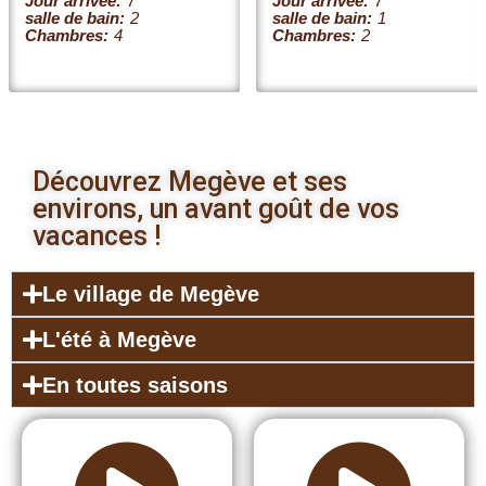
Jour arrivée:
7
Jour arrivée:
7
salle de bain:
2
salle de bain:
1
Chambres:
4
Chambres:
2
Découvrez Megève et ses
environs, un avant goût de vos
vacances !
Le village de Megève
L'été à Megève
En toutes saisons