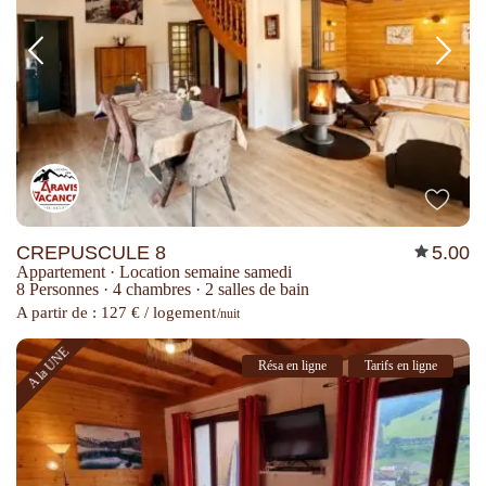
CREPUSCULE 8
5.00
Appartement
·
Location semaine samedi
8 Personnes
·
4 chambres
·
2 salles de bain
A partir de : 127 € / logement
/nuit
A la UNE
Résa en ligne
Tarifs en ligne