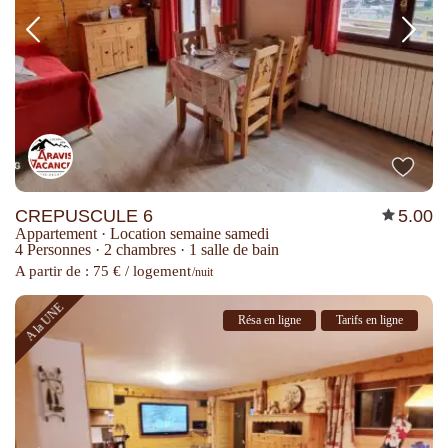
CREPUSCULE 6
5.00
Appartement
·
Location semaine samedi
4 Personnes
·
2 chambres
·
1 salle de bain
A partir de : 75 € / logement
/nuit
A la UNE
Résa en ligne
Tarifs en ligne