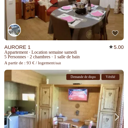
AURORE 1
5.00
Appartement
·
Location semaine samedi
5 Personnes
·
2 chambres
·
1 salle de bain
A partir de : 93 € / logement
/nuit
Demande de dispo
Vérifié