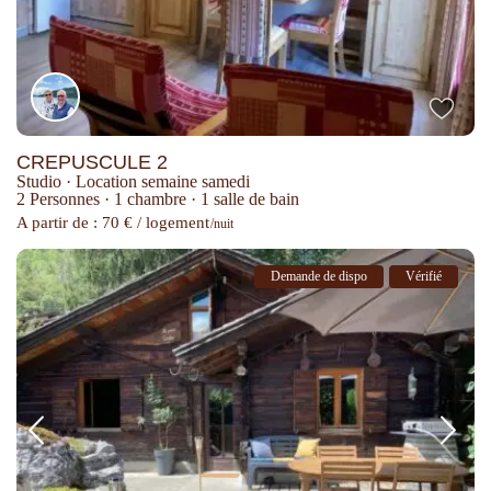
CREPUSCULE 2
Studio
·
Location semaine samedi
2 Personnes
·
1 chambre
·
1 salle de bain
A partir de : 70 € / logement
/nuit
Demande de dispo
Vérifié