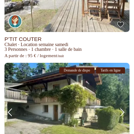
P’TIT COUTER
Chalet
·
Location semaine samedi
3 Personnes
·
1 chambre
·
1 salle de bain
A partir de : 95 € / logement
/nuit
Demande de dispo
Tarifs en ligne