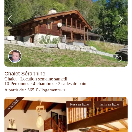
Chalet Séraphine
Chalet
·
Location semaine samedi
10 Personnes
·
4 chambres
·
2 salles de bain
A partir de : 365 € / logement
/nuit
A la UNE
Résa en ligne
Tarifs en ligne