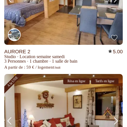
AURORE 2
5.00
Studio
·
Location semaine samedi
3 Personnes
·
1 chambre
·
1 salle de bain
A partir de : 59 € / logement
/nuit
A la UNE
Résa en ligne
Tarifs en ligne