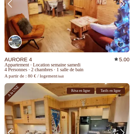
AURORE 4
5.00
Appartement
·
Location semaine samedi
4 Personnes
·
2 chambres
·
1 salle de bain
A partir de : 80 € / logement
/nuit
A la UNE
Résa en ligne
Tarifs en ligne