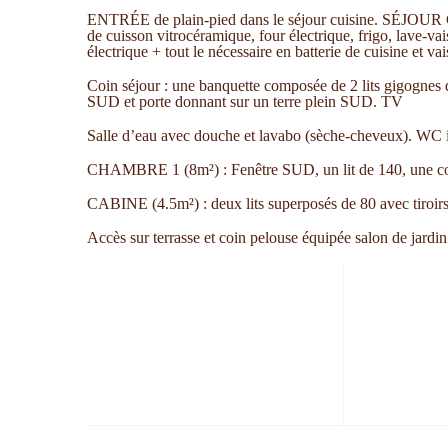
ENTRÉE de plain-pied dans le séjour cuisine. SÉJOUR CU
de cuisson vitrocéramique, four électrique, frigo, lave-vais
électrique + tout le nécessaire en batterie de cuisine et va
Coin séjour : une banquette composée de 2 lits gigognes de
SUD et porte donnant sur un terre plein SUD. TV
Salle d’eau avec douche et lavabo (sèche-cheveux). WC 
CHAMBRE 1 (8m²) : Fenêtre SUD, un lit de 140, une
CABINE (4.5m²) : deux lits superposés de 80 avec tiroi
Accès sur terrasse et coin pelouse équipée salon de jardin