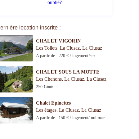
oublié?
ernière location inscrite :
CHALET VIGORIN
Les Tollets, La Clusaz
,
La Clusaz
A partir de : 220 € / logement
/nuit
CHALET SOUS LA MOTTE
Les Chenons, La Clusaz
,
La Clusaz
250 €
/nuit
Chalet Epinettes
Les étages, La Clusaz
,
La Clusaz
A partir de : 150 € / logement/ nuit
/nuit