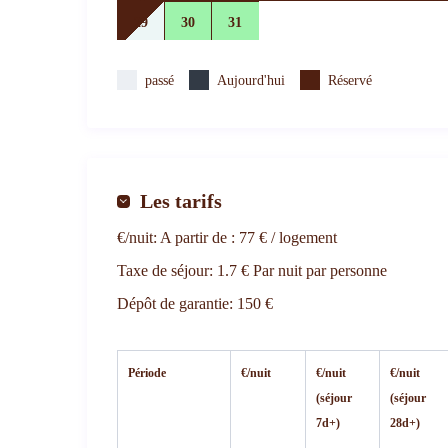
29
30
31
120 €
120 €
120 €
passé
Aujourd'hui
Réservé
Les tarifs
€/nuit:
A partir de : 77 € / logement
Taxe de séjour:
1.7 € Par nuit par personne
Dépôt de garantie:
150 €
Période
€/nuit
€/nuit
€/nuit
(séjour
(séjour
7d+)
28d+)