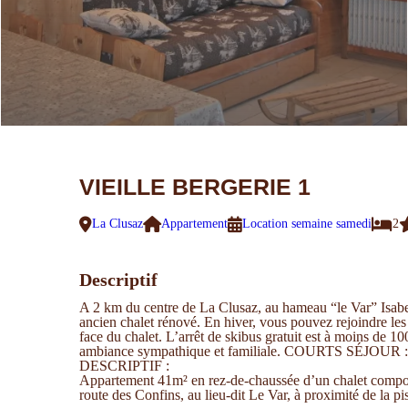
VIEILLE BERGERIE 1
La Clusaz
Appartement
Location semaine samedi
2
Descriptif
A 2 km du centre de La Clusaz, au hameau “le Var” Isabell
ancien chalet rénové. En hiver, vous pouvez rejoindre les 
face du chalet. L’arrêt de skibus gratuit est à moins de 1
ambiance sympathique et familiale. COURTS SÉJOUR :
DESCRIPTIF :
Appartement 41m² en rez-de-chaussée d’un chalet comport
route des Confins, au lieu-dit Le Var, à proximité de la p