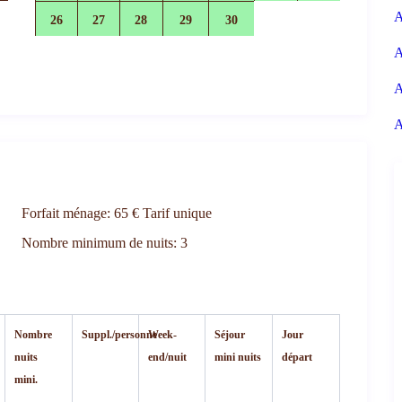
A
26
27
28
29
30
110 €
110 €
110 €
110 €
110 €
A
A
A
Forfait ménage:
65 € Tarif unique
Nombre minimum de nuits:
3
Nombre
Suppl./personne
Week-
Séjour
Jour
nuits
end/nuit
mini nuits
départ
mini.