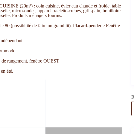
ISINE (20m²) : coin cuisine, évier eau chaude et froide, table
selle, micro-ondes, appareil raclette-crêpes, grill-pain, bouilloire
isselle. Produits ménagers fournis.
 80 (possibilité de faire un grand lit). Placard-penderie Fenêtre
indépendant.
 commode
rs de rangement, fenêtre OUEST
 en été.
R