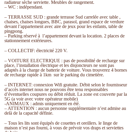
radiateur sèche serviette. Meubles de rangement.
– WC : indépendant.
– TERRASSE SUD : grande terrasse Sud carrelée avec table ,
chaises, chaises longues, BBC, parasol, grand espace de verdure
devant l’appartement avec aire de jeux pour les enfants, table de
pingpong.
– Parking réservé à l’appartement devant la location. 2 places de
stationnement extérieures.
– COLLECTIF: électricité 220 V.
– VOITURE ELECTRIQUE : pas de possibilité de recharge sur
place, l’installation électrique et les disjoncteurs ne sont pas
adaptés à la charge de batterie de voiture. Vous trouverez 4 bornes
de recharge rapide à 1km sur le parking du cimetière.
– INTERNET: connexion Wifi gratuite. Débit selon le fournisseur
d’accès internet nous ne pouvons être tenu responsables
d’éventuelles coupures ou débit réduit. La zone est couverte par la
5G (a voir avec votre opérateur mobile)
-ANIMAUX : admis uniquement en été.
– ATTENTION : aucun personne supplémentaire n’est admise au
delà de la capacité définie.
– Tous les lits sont équipés de couettes et oreillers. le linge de
maison n’est pas fourni, à vous de prévoir vos draps et serviettes