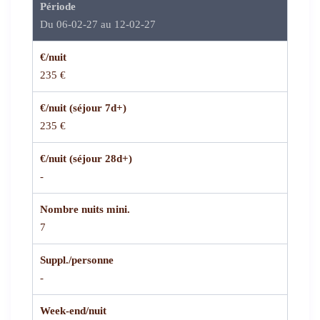
Période
Du 06-02-27 au 12-02-27
€/nuit
235 €
€/nuit (séjour 7d+)
235 €
€/nuit (séjour 28d+)
-
Nombre nuits mini.
7
Suppl./personne
-
Week-end/nuit