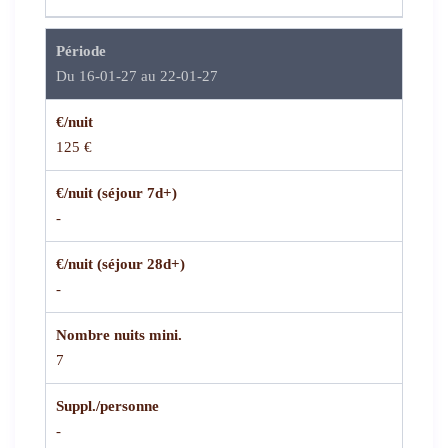
Période
Du 16-01-27 au 22-01-27
€/nuit
125 €
€/nuit (séjour 7d+)
-
€/nuit (séjour 28d+)
-
Nombre nuits mini.
7
Suppl./personne
-