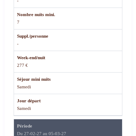
-
Nombre nuits mini.
7
Suppl./personne
-
Week-end/nuit
277 €
Séjour mini nuits
Samedi
Jour départ
Samedi
Période
Du 27-02-27 au 05-03-27