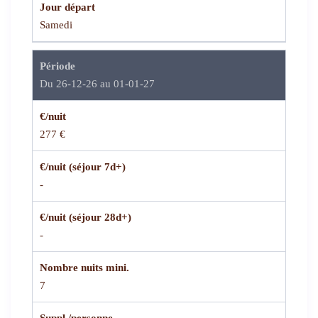
Jour départ
Samedi
Période
Du 26-12-26 au 01-01-27
€/nuit
277 €
€/nuit (séjour 7d+)
-
€/nuit (séjour 28d+)
-
Nombre nuits mini.
7