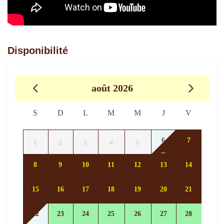
Disponibilité
août 2026
S
D
L
M
M
J
V
6
7
1
2
3
4
5
110 €
110 €
8
9
10
11
12
13
14
110 €
110 €
110 €
110 €
110 €
110 €
110 €
15
16
17
18
19
20
21
110 €
110 €
110 €
110 €
110 €
110 €
110 €
22
23
24
25
26
27
28