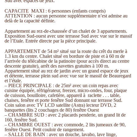
Sud avec espaces de jeux.
CAPACITE MAXI : 6 personnes (enfants compris)
ATTENTION : aucun personne supplémentaire n’est admise au
delà de la capacité définie.
Appartement au rez-de-chaussée d’un chalet de 3 appartements.
Exposition Sud-ouest avec une terrasse Sud avec vue sur le massif
de l’Etale. Entrée directe par la pièce principale.
APPARTEMENT de 54 m² situé sur la route du crêt du merle à
1.3 km du centre. Chalet situé en bordure de piste et à 60 m de
l’arrivée du télécabine de la patinoire (pour accès direct au centre
descente gratuite), arrêt des navettes gratuites à 100 m.
Appartement situé au rez de jardin avec un grand espace de jeux
et détente, terrasse plein sud avec vue sur le massif de Beauregard
et l’étale.
– PIECE PRINCIPALE : de 25m² avec un coin repas avec
cuisine équipée, réfrigérateur, freezer, micro-ondes, four, plaque
de cuisson, bouilloire, cafetière, appareil à raclette . . . table,
chaises, fenêtre et porte fenêtre Sud donnant sur terrasse Sud.
Coin salon avec TV LCD satellite (Astra) lecteur DVD, 2
banquettes (lits 2 couchages de 80) fenêtre Ouest
– CHAMBRE SUD : avec 2 placards penderie, un grand lit de
160, fenêtre Sud.
– CHAMBRE OUEST : avec commode, 2 lits jumeaux de 90,
fenêtre Ouest. Petit couloir de rangement.
– SALLE DE BAIN : avec un douche, lavabo, lave linge,