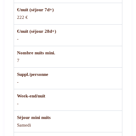
€/nuit (séjour 7d+)
222 €
€/nuit (séjour 28d+)
-
Nombre nuits mini.
7
Suppl./personne
-
Week-end/nuit
-
Séjour mini nuits
Samedi