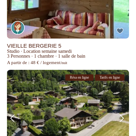
VIEILLE BERGERIE 5
Studio
·
Location semaine samedi
3 Personnes
·
1 chambre
·
1 salle de bain
A partir de : 48 € / logement
/nuit
Résa en ligne
Tarifs en ligne