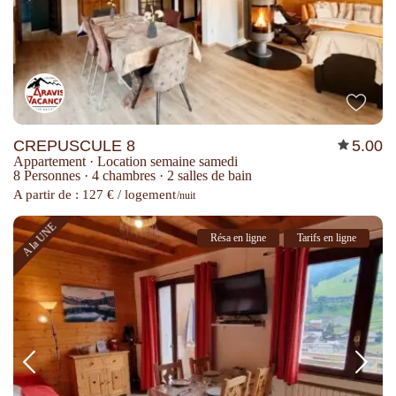
CREPUSCULE 8
5.00
Appartement
·
Location semaine samedi
8 Personnes
·
4 chambres
·
2 salles de bain
A partir de : 127 € / logement
/nuit
A la UNE
Résa en ligne
Tarifs en ligne