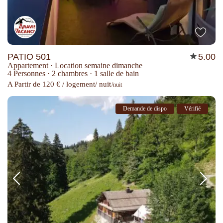
PATIO 501
5.00
Appartement
·
Location semaine dimanche
4 Personnes
·
2 chambres
·
1 salle de bain
A Partir de 120 € / logement/ nuit
/nuit
Demande de dispo
Vérifié