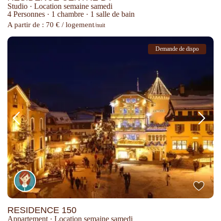
Studio
·
Location semaine samedi
4 Personnes
·
1 chambre
·
1 salle de bain
A partir de : 70 € / logement
/nuit
Demande de dispo
RESIDENCE 150
Appartement
·
Location semaine samedi