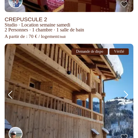
CREPUSCULE 2
Studio
·
Location semaine samedi
2 Personnes
·
1 chambre
·
1 salle de bain
A partir de : 70 € / logement
/nuit
Demande de dispo
Vérifié