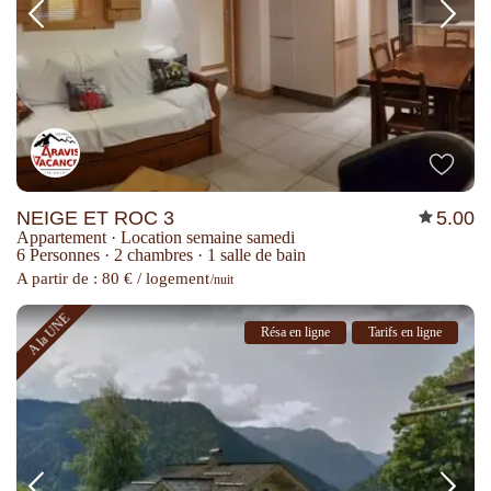
NEIGE ET ROC 3
5.00
Appartement
·
Location semaine samedi
6 Personnes
·
2 chambres
·
1 salle de bain
A partir de : 80 € / logement
/nuit
A la UNE
Résa en ligne
Tarifs en ligne