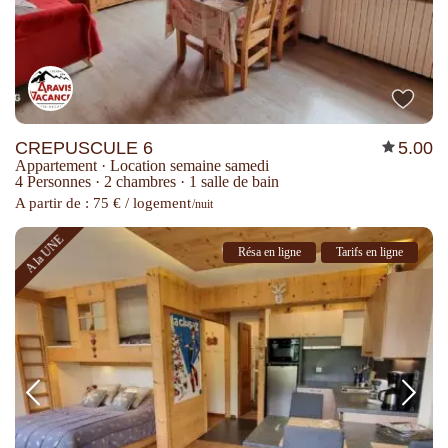
CREPUSCULE 6
5.00
Appartement
·
Location semaine samedi
4 Personnes
·
2 chambres
·
1 salle de bain
A partir de : 75 € / logement
/nuit
A la UNE
Résa en ligne
Tarifs en ligne