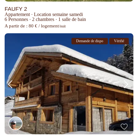
FAUFY 2
Appartement
·
Location semaine samedi
6 Personnes
·
2 chambres
·
1 salle de bain
A partir de : 80 € / logement
/nuit
Demande de dispo
Vérifié