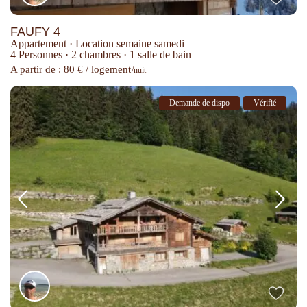
FAUFY 4
Appartement
·
Location semaine samedi
4 Personnes
·
2 chambres
·
1 salle de bain
A partir de : 80 € / logement
/nuit
Demande de dispo
Vérifié