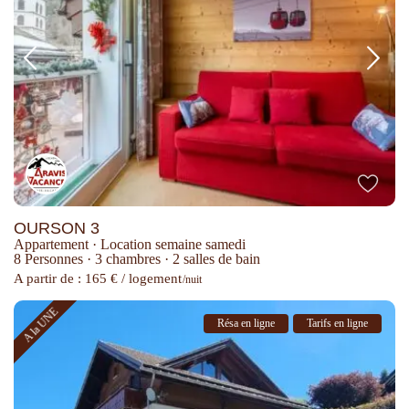
OURSON 3
Appartement
·
Location semaine samedi
8 Personnes
·
3 chambres
·
2 salles de bain
A partir de : 165 € / logement
/nuit
A la UNE
Résa en ligne
Tarifs en ligne