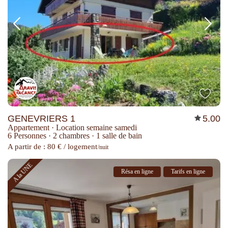
GENEVRIERS 1
5.00
Appartement
·
Location semaine samedi
6 Personnes
·
2 chambres
·
1 salle de bain
A partir de : 80 € / logement
/nuit
A la UNE
Résa en ligne
Tarifs en ligne