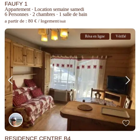
FAUFY 1
Appartement
·
Location semaine samedi
6 Personnes
·
2 chambres
·
1 salle de bain
a partir de : 80 € / logement
/nuit
Résa en ligne
Vérifié
RESIDENCE CENTRE B4