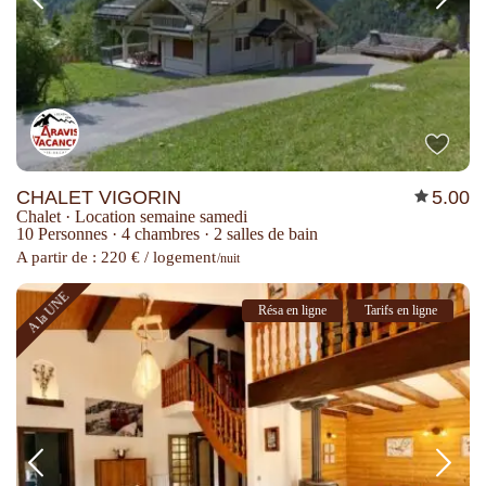
CHALET VIGORIN
5.00
Chalet
·
Location semaine samedi
10 Personnes
·
4 chambres
·
2 salles de bain
A partir de : 220 € / logement
/nuit
A la UNE
Résa en ligne
Tarifs en ligne