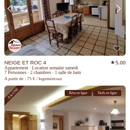
NEIGE ET ROC 4
5.00
Appartement
·
Location semaine samedi
7 Personnes
·
2 chambres
·
1 salle de bain
A partir de : 75 € / logement
/nuit
A la UNE
Résa en ligne
Tarifs en ligne