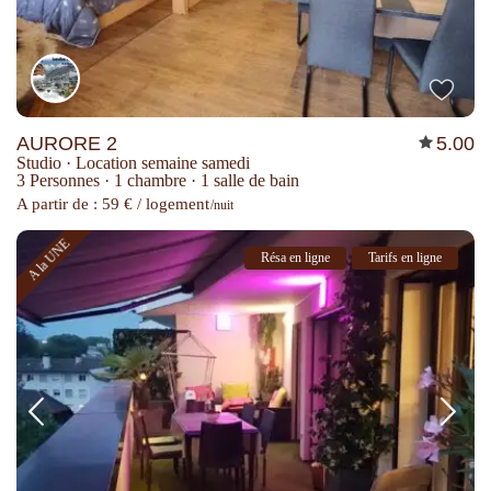
AURORE 2
5.00
Studio
·
Location semaine samedi
3 Personnes
·
1 chambre
·
1 salle de bain
A partir de : 59 € / logement
/nuit
A la UNE
Résa en ligne
Tarifs en ligne