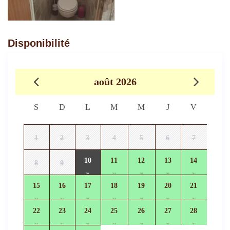
Disponibilité
août 2026
S
D
L
M
M
J
V
1
2
3
4
5
6
7
10
11
12
13
14
8
9
70 €
70 €
70 €
70 €
70 €
15
16
17
18
19
20
21
70 €
70 €
70 €
70 €
70 €
70 €
70 €
22
23
24
25
26
27
28
70 €
70 €
70 €
70 €
70 €
70 €
70 €