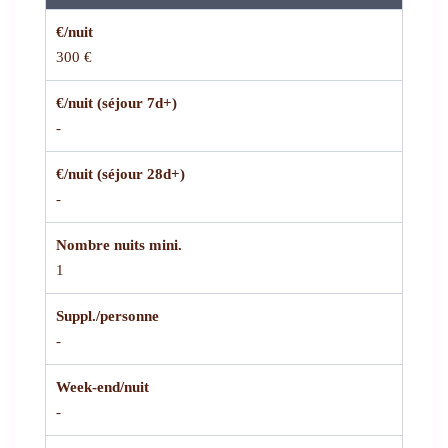
€/nuit
300 €
€/nuit (séjour 7d+)
-
€/nuit (séjour 28d+)
-
Nombre nuits mini.
1
Suppl./personne
-
Week-end/nuit
-