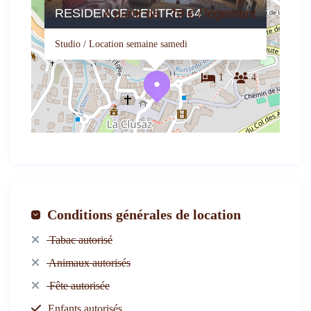
RESIDENCE CENTRE B4
A partir de : 70 € / logement
Studio / Location semaine samedi
1
4
Conditions générales de location
Tabac autorisé
Animaux autorisés
Fête autorisée
Enfants autorisés