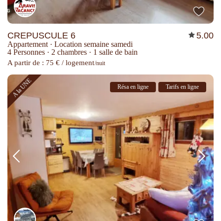
CREPUSCULE 6
5.00
Appartement
·
Location semaine samedi
4 Personnes
·
2 chambres
·
1 salle de bain
A partir de : 75 € / logement
/nuit
A la UNE
Résa en ligne
Tarifs en ligne