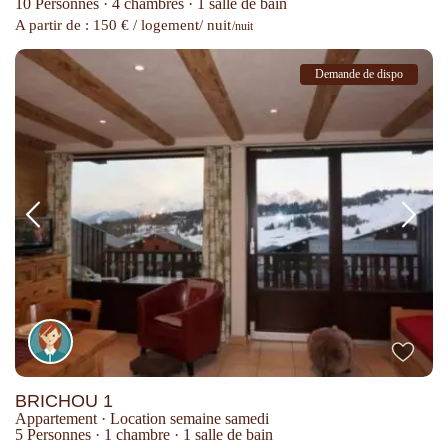
10 Personnes
·
4 chambres
·
1 salle de bain
A partir de : 150 € / logement/ nuit
/nuit
Demande de dispo
BRICHOU 1
Appartement
·
Location semaine samedi
5 Personnes
·
1 chambre
·
1 salle de bain