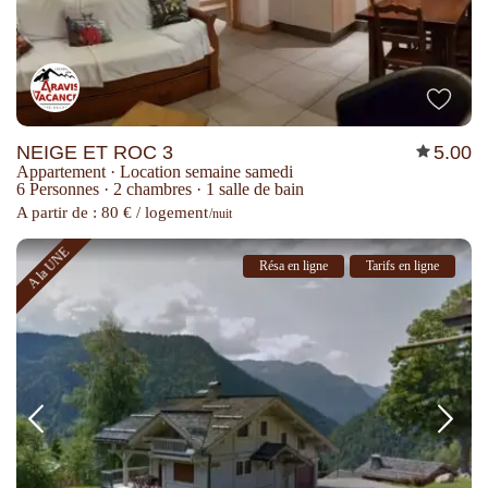
NEIGE ET ROC 3
5.00
Appartement
·
Location semaine samedi
6 Personnes
·
2 chambres
·
1 salle de bain
A partir de : 80 € / logement
/nuit
A la UNE
Résa en ligne
Tarifs en ligne