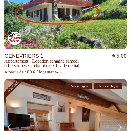
GENEVRIERS 1
5.00
Appartement
·
Location semaine samedi
6 Personnes
·
2 chambres
·
1 salle de bain
A partir de : 80 € / logement
/nuit
A la UNE
Résa en ligne
Tarifs en ligne