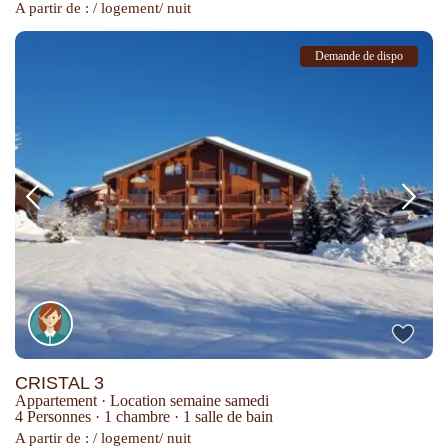
A partir de : / logement/ nuit
Demande de dispo
CRISTAL 3
Appartement
·
Location semaine samedi
4 Personnes
·
1 chambre
·
1 salle de bain
A partir de : / logement/ nuit