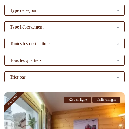
Type de séjour
Type hébergement
Toutes les destinations
Tous les quartiers
Trier par
A la UNE
Résa en ligne
Tarifs en ligne