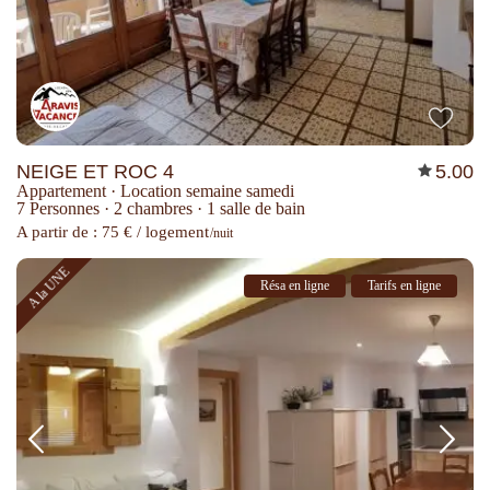
NEIGE ET ROC 4
5.00
Appartement
·
Location semaine samedi
7 Personnes
·
2 chambres
·
1 salle de bain
A partir de : 75 € / logement
/nuit
A la UNE
Résa en ligne
Tarifs en ligne