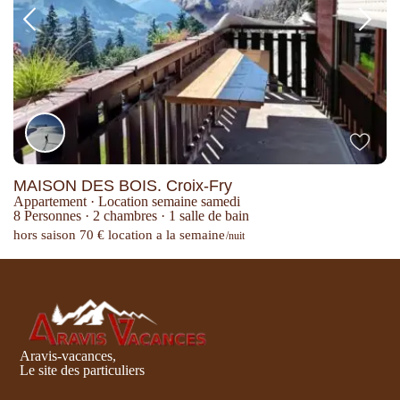
MAISON DES BOIS. Croix-Fry
Appartement
·
Location semaine samedi
8 Personnes
·
2 chambres
·
1 salle de bain
hors saison 70 € location a la semaine
/nuit
Aravis-vacances,
Le site des particuliers