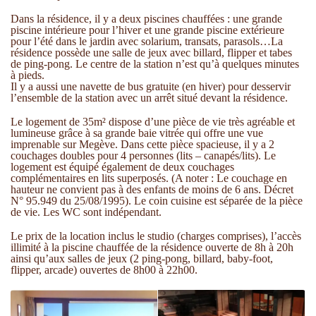
Dans la résidence, il y a deux piscines chauffées : une grande
piscine intérieure pour l’hiver et une grande piscine extérieure
pour l’été dans le jardin avec solarium, transats, parasols…La
résidence possède une salle de jeux avec billard, flipper et tabes
de ping-pong. Le centre de la station n’est qu’à quelques minutes
à pieds.
Il y a aussi une navette de bus gratuite (en hiver) pour desservir
l’ensemble de la station avec un arrêt situé devant la résidence.
Le logement de 35m² dispose d’une pièce de vie très agréable et
lumineuse grâce à sa grande baie vitrée qui offre une vue
imprenable sur Megève. Dans cette pièce spacieuse, il y a 2
couchages doubles pour 4 personnes (lits – canapés/lits). Le
logement est équipé également de deux couchages
complémentaires en lits superposés. (A noter : Le couchage en
hauteur ne convient pas à des enfants de moins de 6 ans. Décret
N° 95.949 du 25/08/1995). Le coin cuisine est séparée de la pièce
de vie. Les WC sont indépendant.
Le prix de la location inclus le studio (charges comprises), l’accès
illimité à la piscine chauffée de la résidence ouverte de 8h à 20h
ainsi qu’aux salles de jeux (2 ping-pong, billard, baby-foot,
flipper, arcade) ouvertes de 8h00 à 22h00.