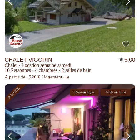
CHALET VIGORIN
5.00
Chalet
·
Location semaine samedi
10 Personnes
·
4 chambres
·
2 salles de bain
A partir de : 220 € / logement
/nuit
A la UNE
Résa en ligne
Tarifs en ligne