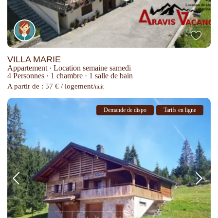
VILLA MARIE
Appartement
·
Location semaine samedi
4 Personnes
·
1 chambre
·
1 salle de bain
A partir de : 57 € / logement
/nuit
Demande de dispo
Tarifs en ligne