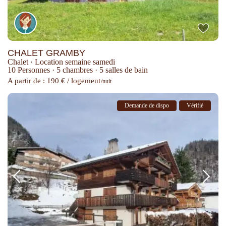
CHALET GRAMBY
Chalet
·
Location semaine samedi
10 Personnes
·
5 chambres
·
5 salles de bain
A partir de : 190 € / logement
/nuit
Demande de dispo
Vérifié