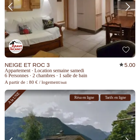
NEIGE ET ROC 3
5.00
Appartement
·
Location semaine samedi
6 Personnes
·
2 chambres
·
1 salle de bain
A partir de : 80 € / logement
/nuit
A la UNE
Résa en ligne
Tarifs en ligne