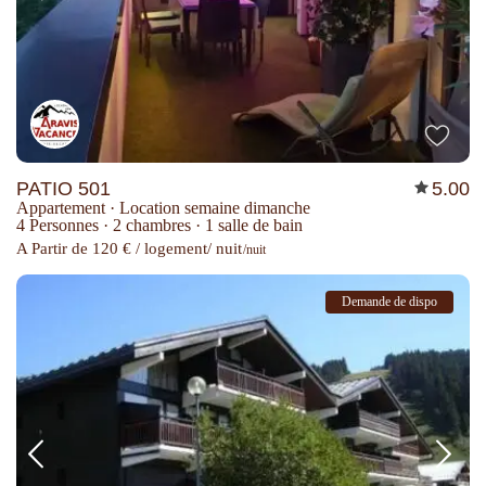
PATIO 501
5.00
Appartement
·
Location semaine dimanche
4 Personnes
·
2 chambres
·
1 salle de bain
A Partir de 120 € / logement/ nuit
/nuit
Demande de dispo