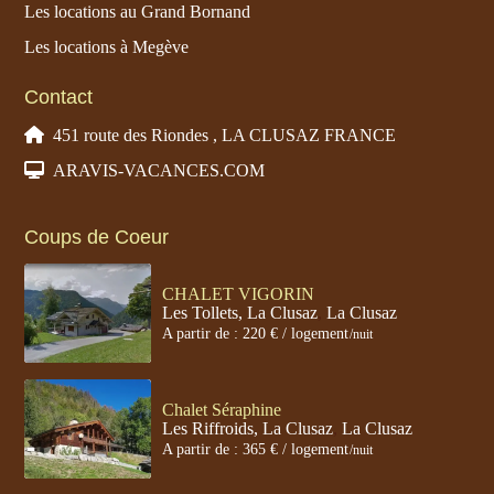
Les locations au Grand Bornand
Les locations à Megève
Contact
451 route des Riondes , LA CLUSAZ FRANCE
ARAVIS-VACANCES.COM
Coups de Coeur
CHALET VIGORIN
Les Tollets, La Clusaz
,
La Clusaz
A partir de : 220 € / logement
/nuit
Chalet Séraphine
Les Riffroids, La Clusaz
,
La Clusaz
A partir de : 365 € / logement
/nuit