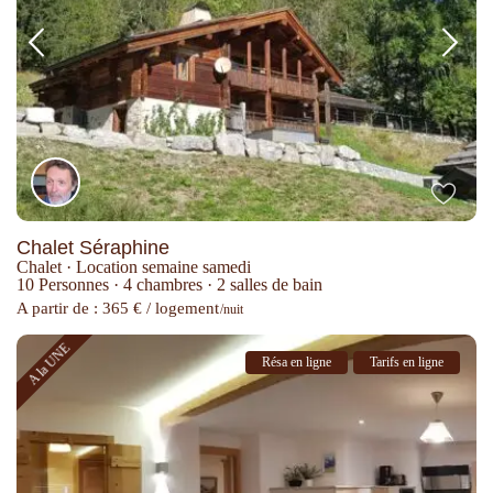
Chalet Séraphine
Chalet
·
Location semaine samedi
10 Personnes
·
4 chambres
·
2 salles de bain
A partir de : 365 € / logement
/nuit
A la UNE
Résa en ligne
Tarifs en ligne