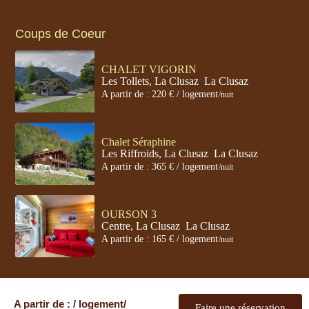
Coups de Coeur
CHALET VIGORIN
Les Tollets, La Clusaz
,
La Clusaz
A partir de : 220 € / logement
/nuit
Chalet Séraphine
Les Riffroids, La Clusaz
,
La Clusaz
A partir de : 365 € / logement
/nuit
OURSON 3
Centre, La Clusaz
,
La Clusaz
A partir de : 165 € / logement
/nuit
Copyright . ARAVIS-VACANCES 2026
A partir de : / logement/
Privacy Policy
Terms and Conditions
Faire une réservation