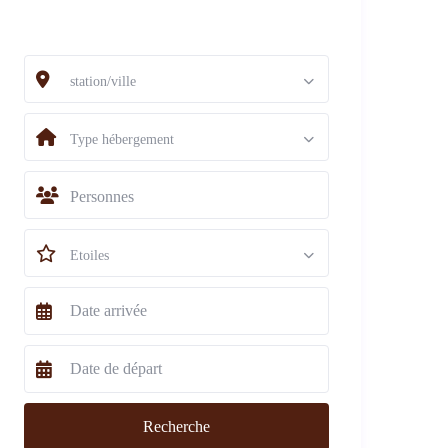
station/ville
Type hébergement
Personnes
Etoiles