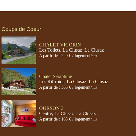
Coups de Coeur
CHALET VIGORIN
Les Tollets, La Clusaz
,
La Clusaz
A partir de : 220 € / logement
/nuit
Chalet Séraphine
Les Riffroids, La Clusaz
,
La Clusaz
A partir de : 365 € / logement
/nuit
OURSON 3
Centre, La Clusaz
,
La Clusaz
A partir de : 165 € / logement
/nuit