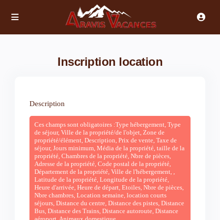
Inscription location
Description
Ces champs sont obligatoires :Type hébergement, Type
de séjour, Ville de la propriété/de l'objet, Zone de
propriété/élément, Description, Prix ​​de vente, Taxe de
séjour, Jours minimum, Média de la propriété, taille de la
propriété, Chambres de la propriété, Nbre de pièces,
Adresse de la propriété, Code postal de la propriété,
Département de la propriété, Ville de l'hébergement, ,
Latitude de la propriété, Longitude de la propriété,
Heure d'arrivée, Heure de départ, Etoiles, Nbre de pièces,
Nbre chambres, Location semaine, location courts
séjours, Distance du centre, Distance des pistes, Distance
Bus, Distance des Trains, Distance autoroute, Distance
aéroport, Animaux domestique