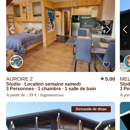
AURORE 2
5.00
MEL
Studio
·
Location semaine samedi
Stud
3 Personnes
·
1 chambre
·
1 salle de bain
3 P
A partir de : 59 € / logement
A part
/nuit
Demande de dispo