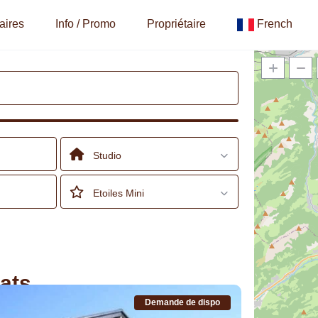
aires
Info / Promo
Propriétaire
French
Studio
Etoiles Mini
ats
Demande de dispo