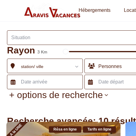
Hébergements
Locat
Rayon
3 Km
Personnes
station/ ville
+ options de recherche
Recherche avancée: 10 résult
A la UNE
Résa en ligne
Tarifs en ligne