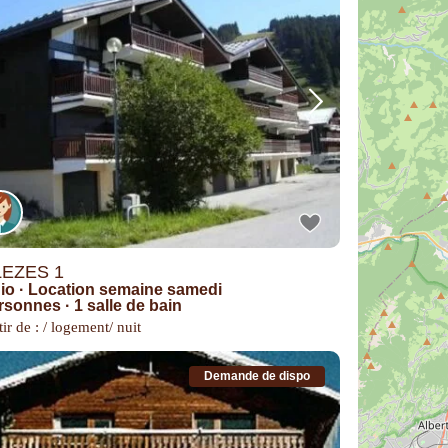
EZES 1
io
·
Location semaine samedi
ersonnes
·
1 salle de bain
ir de : / logement/ nuit
Demande de dispo